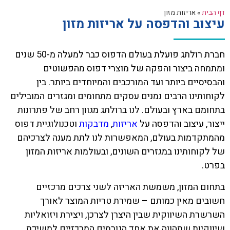
דף הבית
»
אריזות מזון
עיצוב והדפסה על אריזות מזון
חברת רולתג פועלת בעולם הדפוס כבר למעלה מ-50 שנים
ומתמחה ביצור והפקה של מוצרי דפוס מהפשוטים
והבסיסיים ביותר ועד המורכבים והמיוחדים ביותר. בין
לקוחותינו הרבים נמנים עסקים מתחומים ומגזרים המובילים
בתחומם בארץ ובעולם. לנו ברולתג מגוון רחב של פתרונות
ייצור, עיצוב והדפסה על
אריזות
,
מדבקות
וטכנולוגיית דפוס
מהמתקדמות בעולם, המאפשרות לנו לתת מענה לצרכיהם
של לקוחותינו במגזרים השונים, ובעולמות אריזות המזון
בפרט.
בתחום המזון, משמשת האריזה לשני צרכים מרכזיים
חשובים מאין כמותם – שמירת טריות המוצר לאורך
השרשרת השיווקית שבין היצרן לצרכן, ויצירת ויזואליות
שיווקיות שתהווה את אחד הגורמים המרכזיים למשיכת