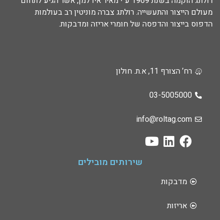
רולתג הוקמה בשנת 1969 ע"י מאיר אידלמן, אשר הגיע לתחום
מעולם הייצור והתעשייה. רולתג צברה מוניטין רב בעולמות
הדפוס בייצור והדפסה של חומרי אריזה ומדבקות.
רח’ הצורף 11, א.ת. חולון
03-5005000
info@roltag.com
שירותים מובילים
מדבקות
אריזות