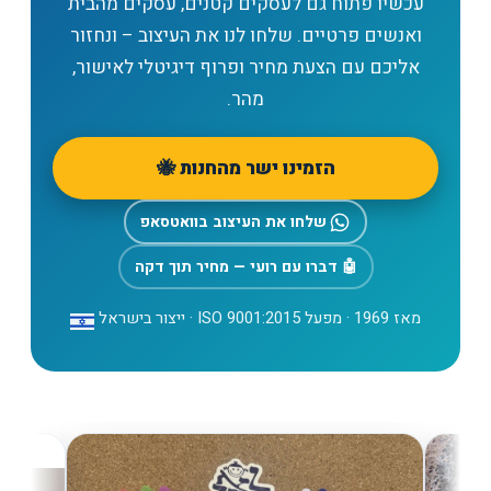
עכשיו פתוח גם לעסקים קטנים, עסקים מהבית
ואנשים פרטיים. שלחו לנו את העיצוב – ונחזור
אליכם עם הצעת מחיר ופרוף דיגיטלי לאישור,
מהר.
הזמינו ישר מהחנות 🐝
שלחו את העיצוב בוואטסאפ
🤖 דברו עם רועי — מחיר תוך דקה
מאז 1969 · מפעל ISO 9001:2015 · ייצור בישראל