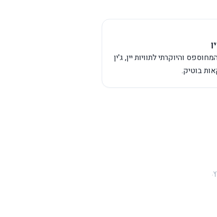
גדול
ן
המחוספס והיוקרתי לתוויות יין, ג'ין
ות בוטיק.