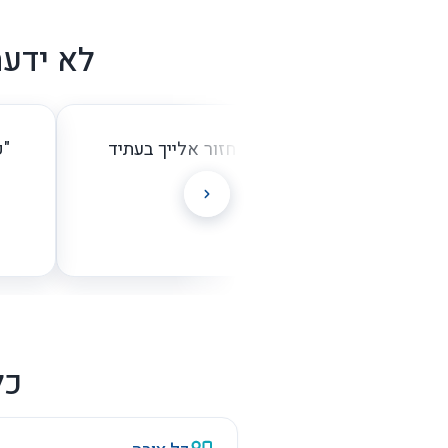
ברולתג תקבלו ייצור במפעל ותי
לא ידעת
 מושלם, תודה רבה! לגמרי אחזור אלייך בעתיד
"ק
לשירות נוסף 💗"
– תהל כ'