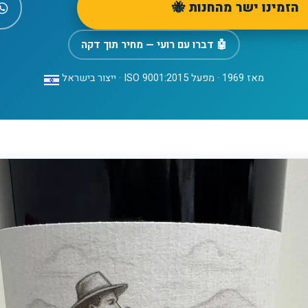
הזמינו ישר מהחנות 🐝
🤖 דברו עם רועי — מחיר תוך דקה
מאז 1969 · מפעל ISO 9001:2015 · ייצור בישראל