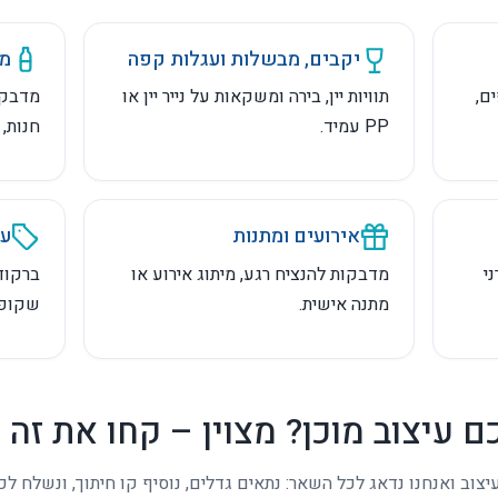
 החומרים זמינים גם בכמויות קטנות. לא בטוחים מה מתאים? שלחו לנו את המוצר ונמליץ
למי זה מתאים
יקבים, מבשלות ועגלות קפה
מו
ם,
תוויות יין, בירה ומשקאות על נייר יין או
מדבקו
PP עמיד.
חנות,
אירועים ומתנות
עס
ורני
מדבקות להנציח רגע, מיתוג אירוע או
מתנה אישית.
שקופו